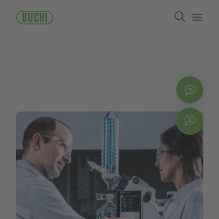
メ
Search
イ
ン
Open/
コ
ン
テ
ン
ツ
に
お問
移
動
Chat