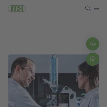
メ
Search
イ
ン
Open/
コ
ン
テ
ン
ツ
に
お問
移
動
Chat