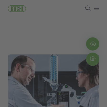
メ
Search
イ
ン
Open/
コ
ン
テ
ン
ツ
に
お問
移
動
Chat