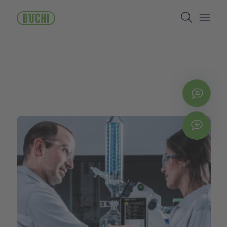
メ
Search
イ
ン
Open/
コ
ン
テ
ン
ツ
に
お問
移
動
Chat