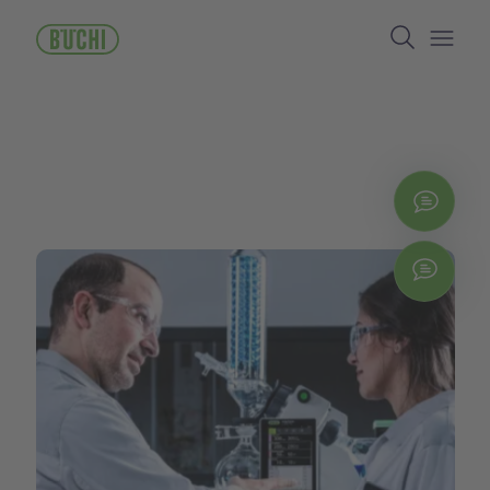
メ
Search
イ
ン
Open/
コ
ン
テ
ン
ツ
に
お問
移
動
Chat