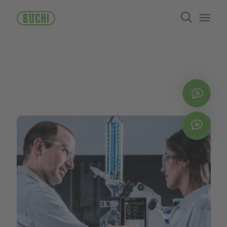
メ
Search
イ
ン
Open/
コ
ン
テ
ン
ツ
に
お問
移
動
Chat