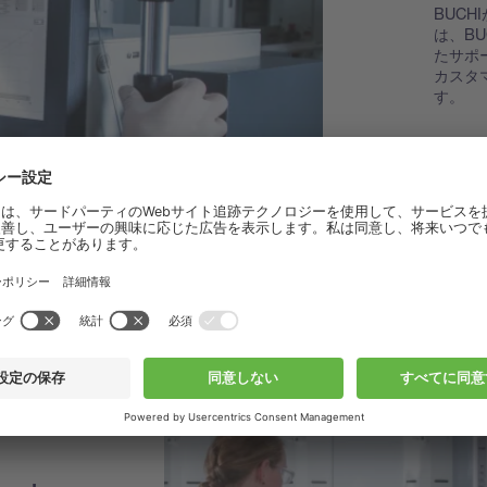
BUC
は、B
たサポ
カスタ
す。
BUC
を見