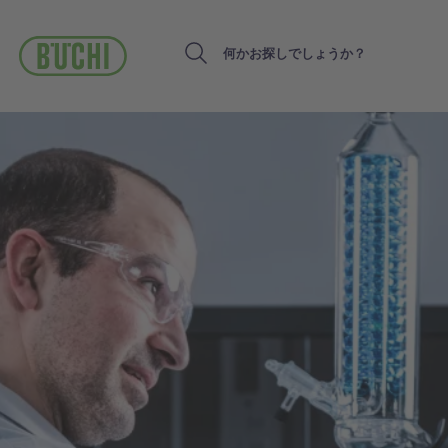
メ
イ
ン
Search
コ
ン
テ
ン
ツ
に
移
動