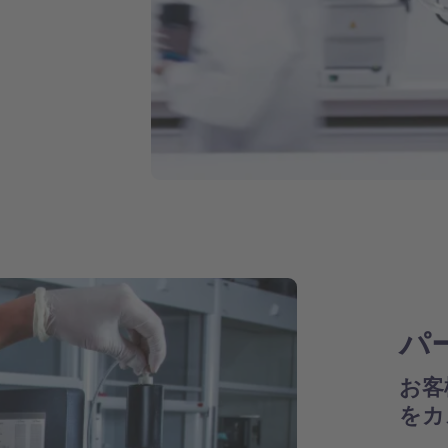
パ
お客
をカ