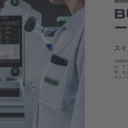
製品
B
ー
スイ
193
カ、ア
理、お
テクノ