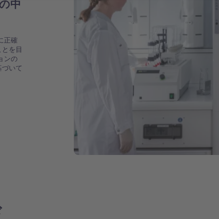
ンの中
に正確
ことを目
ョンの
基づいて
ド