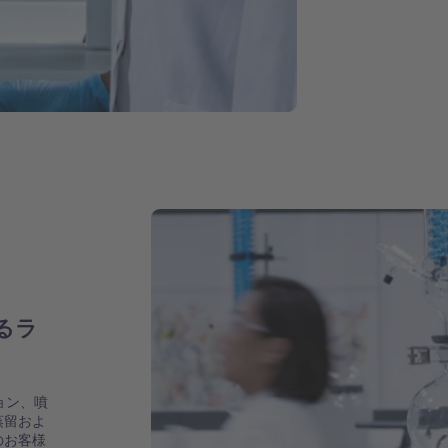
るラ
ョン、噴
蒸留およ
のお客様