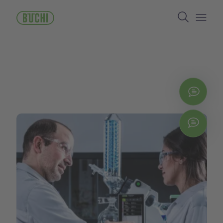
メ
Search
イ
ン
Open/
コ
ン
テ
ン
ツ
に
お問
移
動
Chat