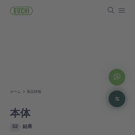
メ
Search
イ
ン
Open/
コ
ン
テ
ン
ツ
に
移
動
Chat
ホーム
製品情報
Filte
本体
52
結果