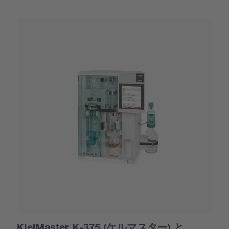
KjelMaster K-375 (ケルマスター) と