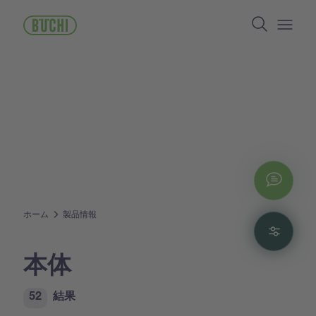
メ
Search
イ
ン
Open/
コ
ン
テ
ン
ツ
に
移
動
Chat
ホーム
製品情報
Filte
本体
52
結果