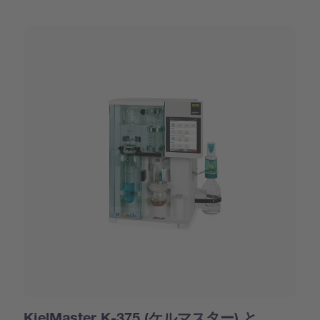
KjelMaster K-375 (ケルマスター) と