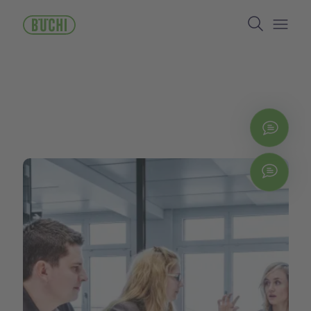
メ
Search
イ
ン
Open/
コ
ン
テ
ン
ツ
に
お問
移
動
Chat