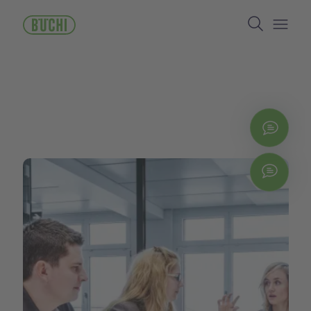
メ
Search
イ
ン
Open/
コ
ン
テ
ン
ツ
に
お問
移
動
Chat