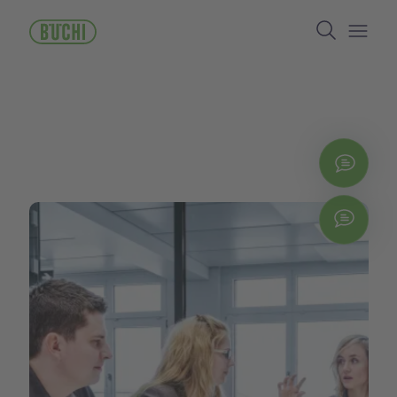
メ
Search
イ
ン
Open/
コ
ン
テ
ン
ツ
に
お問
移
動
Chat