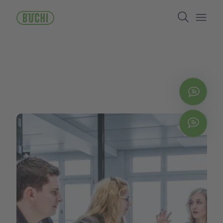
メ
Search
イ
ン
Open/
コ
ン
テ
ン
ツ
に
お問
移
動
Chat