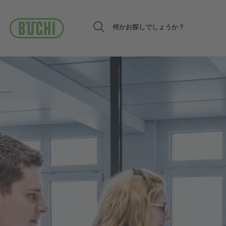
メ
イ
ン
Search
コ
ン
テ
ン
ツ
に
移
動