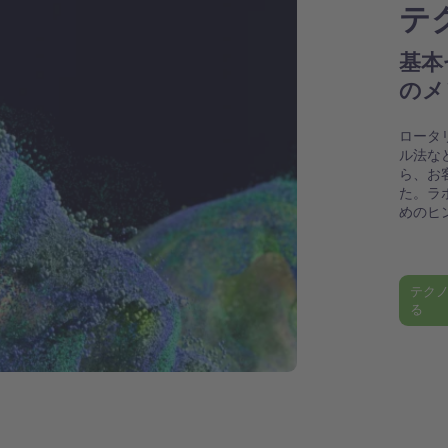
テ
基本
のメ
ロータ
ル法な
ら、お
た。ラ
めのヒ
テク
る