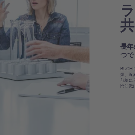
ラ
共
長年
つで
BUC
燥、近
前線に
門知識