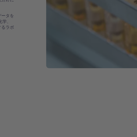
データを
化学、
するラボ