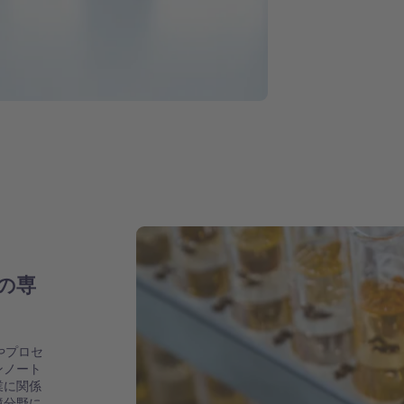
の専
やプロセ
ンノート
業に関係
境分野に