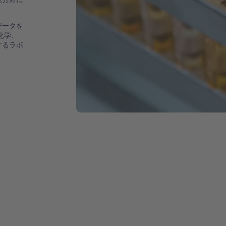
データを
化学、
するラボ