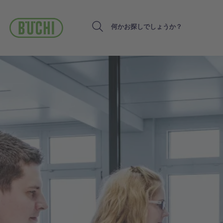
メ
イ
ン
Search
コ
ン
テ
ン
ツ
に
移
動