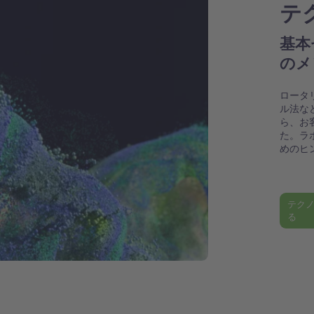
テ
基本
のメ
ロータ
ル法な
ら、お
た。ラ
めのヒ
テク
る