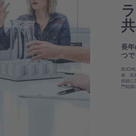
ラ
共
長年
つで
BUC
燥、近
前線に
門知識