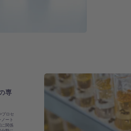
の専
やプロセ
ンノート
業に関係
境分野に