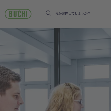
メ
イ
ン
Search
コ
ン
テ
ン
ツ
に
移
動