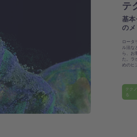
テ
基本
のメ
ロータ
ル法な
ら、お
た。ラ
めのヒ
テク
る