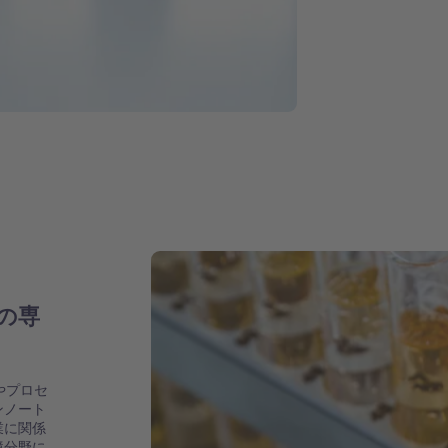
の専
やプロセ
ンノート
業に関係
境分野に