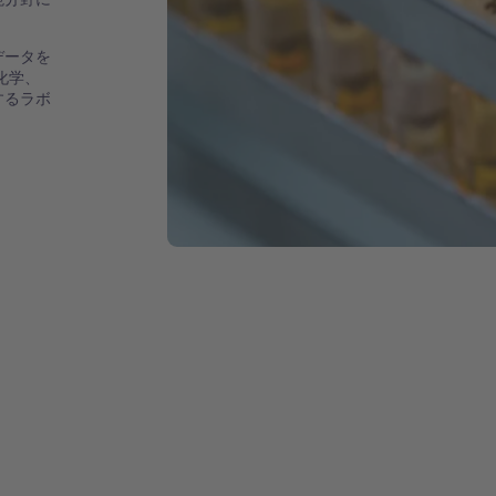
データを
化学、
するラボ