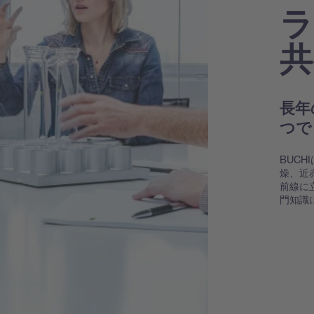
ラ
共
長年
つで
BUC
燥、近
前線に
門知識