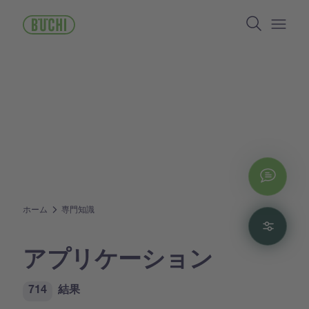
メ
Search
イ
ン
Open/
コ
ン
テ
ン
ツ
に
移
動
Chat
ホーム
専門知識
Filte
アプリケーション
714
結果