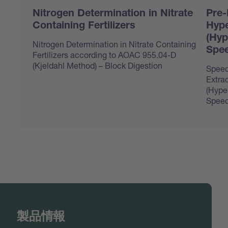
Nitrogen Determination in Nitrate
Pre-
Containing Fertilizers
Hype
(Hyp
Nitrogen Determination in Nitrate Containing
Spee
Fertilizers according to AOAC 955.04-D
(Kjeldahl Method) – Block Digestion
Speed
Extrac
(Hype
Speed
製品情報