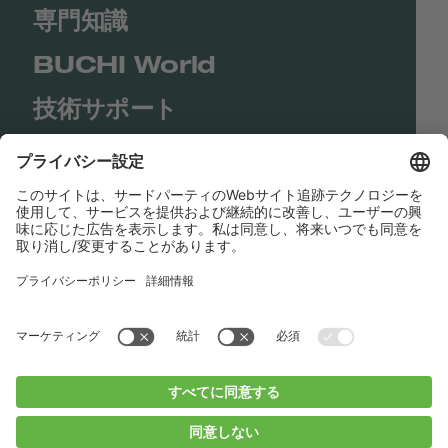
専門知識
BUCHI World
技術サポート
Shop
Contact us
リンク
BUCHI Worldwide
コンタクト
インプリント
Privacy Policy
Blogs