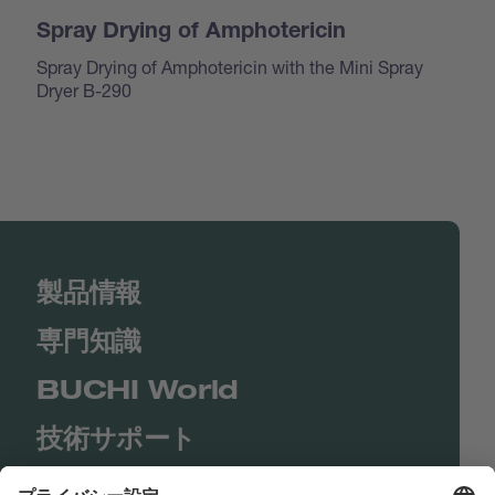
Spray Drying of Amphotericin
Spray Drying of Amphotericin with the Mini Spray
Dryer B-290
製品情報
専門知識
BUCHI World
技術サポート
Shop