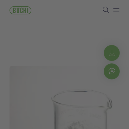
メ
Search
イ
ン
Open/
コ
ン
テ
ン
ツ
に
Get 
移
動
Chat