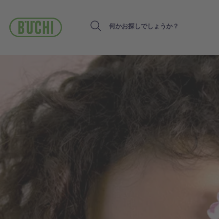
メ
イ
ン
Search
コ
ン
テ
ン
ツ
に
移
動