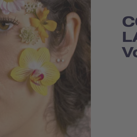
C
L
V