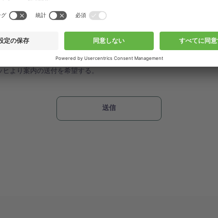
人情報は、お問い合わせへの対応や今後のビュッヒからのご案内（アプ
ブック、ウェビナーやセミナーのご案内など）についてのみ使用させて
報に関する取り扱いについては当社の
プライバシーポリシー
をご確認く
取扱について同意する。
ッヒより案内の送付を希望する。