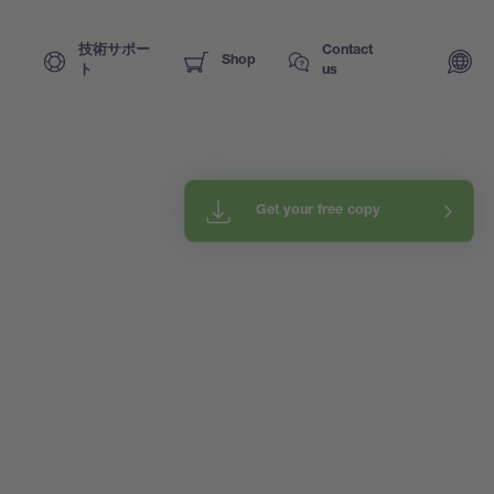
技術サポー
Contact
Shop
ト
us
Get your free copy