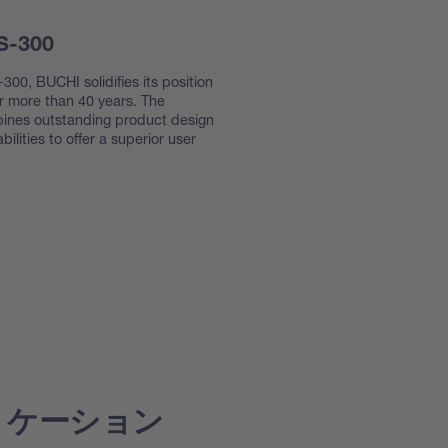
 S-300
300, BUCHI solidifies its position
or more than 40 years. The
bines outstanding product design
ilities to offer a superior user
リケーション