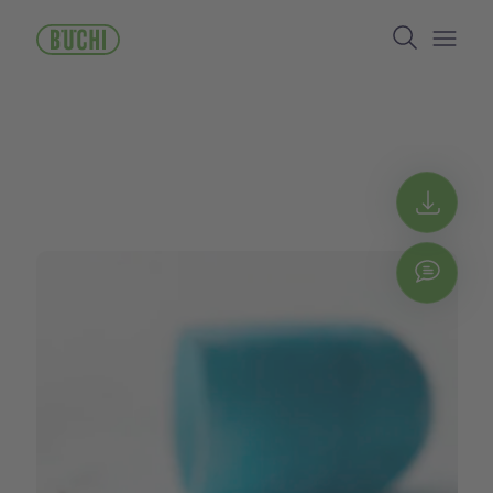
メ
Search
イ
ン
Open/
コ
ン
テ
ン
ツ
に
Get 
移
動
Chat