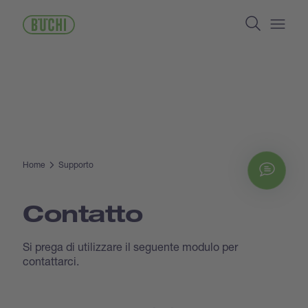
Salta
Search
al
contenuto
Open/
principale
Home
Supporto
Chat
Contatto
Si prega di utilizzare il seguente modulo per
contattarci.