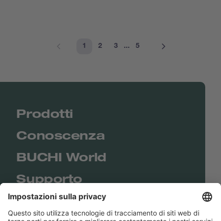
1
2
3
...
5
Prodotti
Conoscenza
BUCHI World
Supporto
Shop