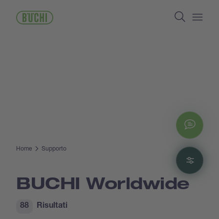
Salta
Search
al
contenuto
Open/
principale
Chat
Home
Supporto
Filte
BUCHI Worldwide
88
Risultati