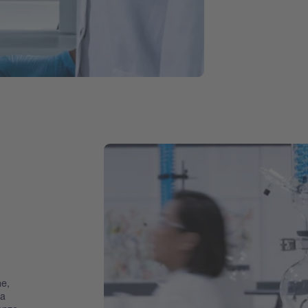
ne,
la