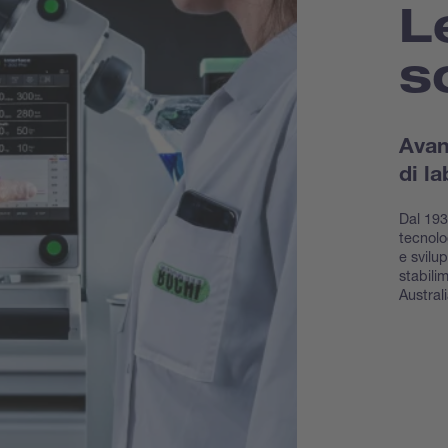
L
s
Avan
di la
Dal 193
tecnolo
e svilup
stabili
Australi