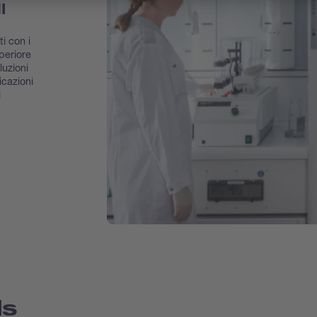
HI
i con i
periore
luzioni
icazioni
i
ds