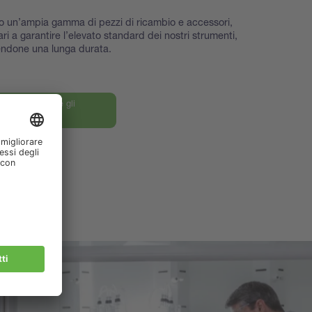
o un’ampia gamma di pezzi di ricambio e accessori,
ri a garantire l’elevato standard dei nostri strumenti,
ndone una lunga durata.
le nostre parti e gli
ori