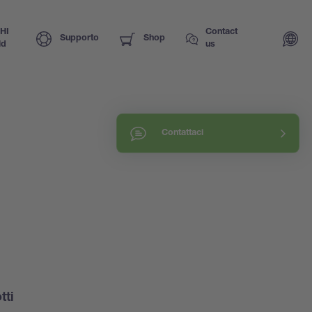
HI
Contact
Supporto
Shop
ld
us
Contattaci
tti