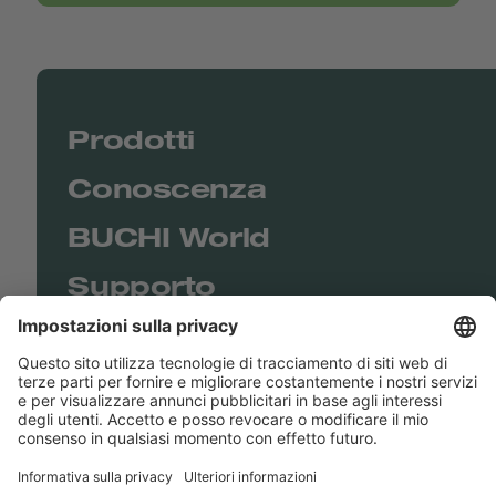
Prodotti
Conoscenza
BUCHI World
Supporto
Shop
Contact us
Collegamenti