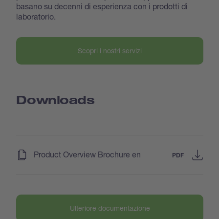
basano su decenni di esperienza con i prodotti di
laboratorio.
Scopri i nostri servizi
Downloads
(
)
Product Overview Brochure en
PDF
Ulteriore documentazione