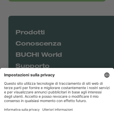
Prodotti
Conoscenza
BUCHI World
Supporto
Shop
Contact us
Collegamenti