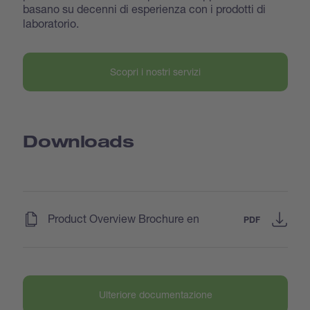
basano su decenni di esperienza con i prodotti di
laboratorio.
Scopri i nostri servizi
Downloads
(
)
Product Overview Brochure en
PDF
Ulteriore documentazione