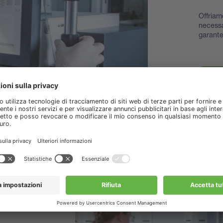
Offriam
necessa
garante
Scopri 
access