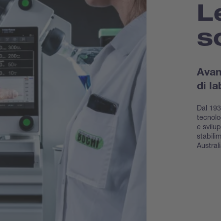
L
s
Avan
di la
Dal 193
tecnolo
e svilup
stabili
Australi