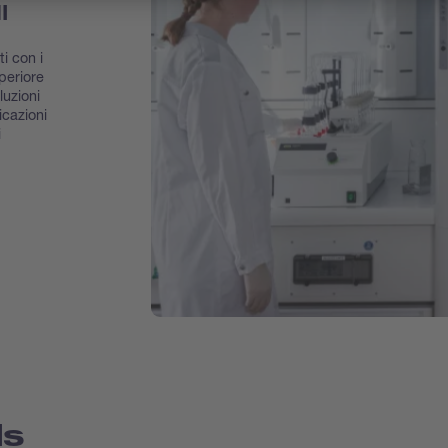
HI
i con i
periore
luzioni
icazioni
i
ds