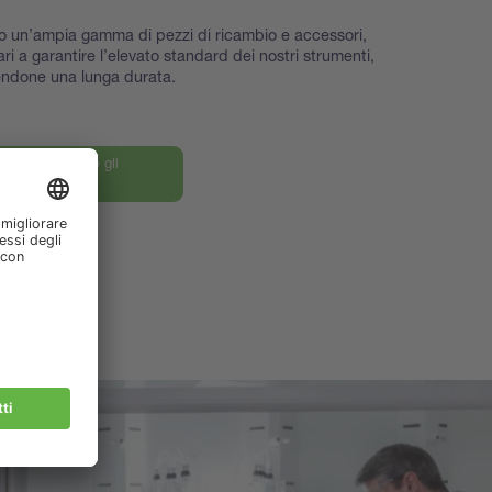
o un’ampia gamma di pezzi di ricambio e accessori,
ri a garantire l’elevato standard dei nostri strumenti,
ndone una lunga durata.
le nostre parti e gli
ori