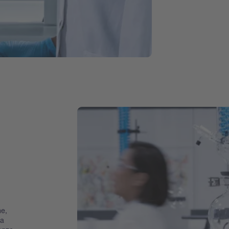
ne,
la