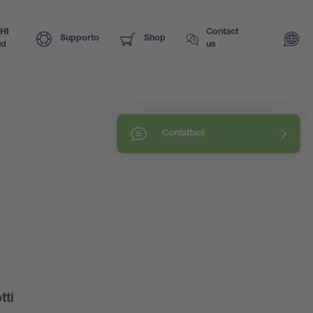
HI
Contact
Supporto
Shop
ld
us
Contattaci
tti