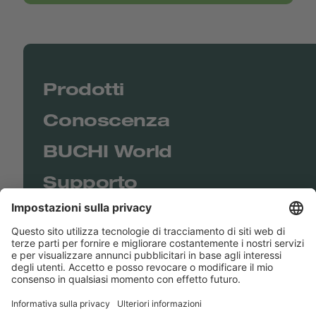
Prodotti
Conoscenza
BUCHI World
Supporto
Shop
Contact us
Collegamenti