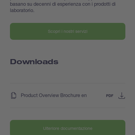
basano su decenni di esperienza con i prodotti di
laboratorio.
Scopri i nostri servizi
Downloads
(
)
Product Overview Brochure en
PDF
Ulteriore documentazione