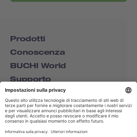
Prodotti
Conoscenza
BUCHI World
Supporto
Shop
Contact us
Collegamenti