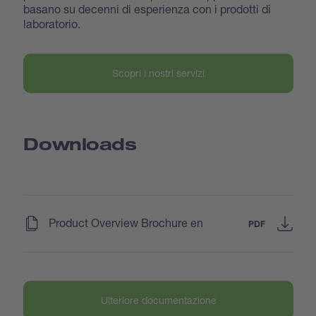
basano su decenni di esperienza con i prodotti di
laboratorio.
Scopri i nostri servizi
Downloads
(
)
Product Overview Brochure en
PDF
Ulteriore documentazione