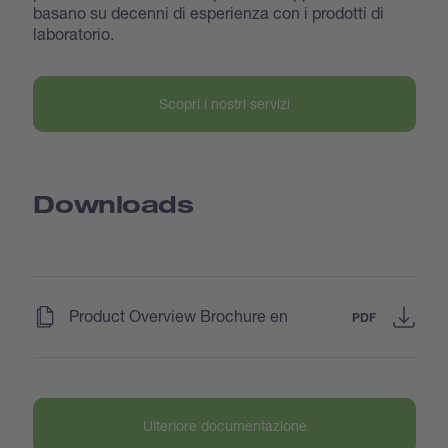
basano su decenni di esperienza con i prodotti di
laboratorio.
Scopri i nostri servizi
Downloads
(
)
Product Overview Brochure en
PDF
Ulteriore documentazione