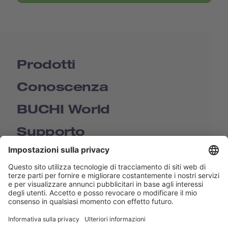
Prodotti
Conoscenza
BUCHI World
Supporto
Shop
Contact us
Collegamenti