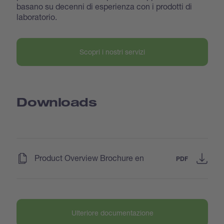
basano su decenni di esperienza con i prodotti di
laboratorio.
Scopri i nostri servizi
Downloads
(
)
Product Overview Brochure en
PDF
Ulteriore documentazione