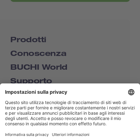
Prodotti
Conoscenza
BUCHI World
Supporto
Shop
Contact us
Collegamenti