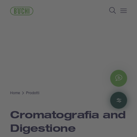
Salta
Search
al
contenuto
Open/
principale
Chat
Home
Prodotti
Filte
Cromatografia and
Digestione