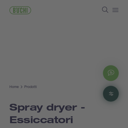
Salta
Search
al
contenuto
Open/
principale
Chat
Home
Prodotti
Filte
Spray dryer -
Essiccatori