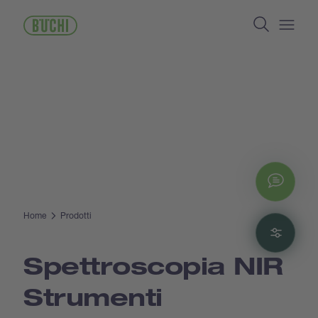
Salta
Search
al
contenuto
Open/
principale
Chat
Home
Prodotti
Filte
Spettroscopia NIR
Strumenti