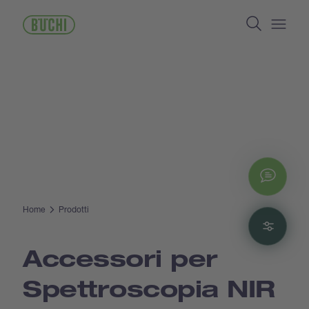
Salta
Search
al
contenuto
Open/
principale
Chat
Home
Prodotti
Filte
Accessori per
Spettroscopia NIR