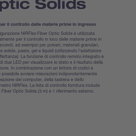
ptic Solids
per il controllo delle materie prime in ingresso
igurazione NIRFlex Fiber Optic Solids è utilizzata
almente per il controllo in loco delle materie prime in
econdi, ad esempio per polveri, materiali granulari,
 solide, paste, gel e liquidi (utilizzando l'adattatore
sflettanza). La funzione di controllo remoto integrato è
i due LED per visualizzare lo stato e il risultato della
ione. In combinazione con un lettore di codici a
è possibile avviare misurazioni indipendentemente
osizione del computer, della tastiera e dello
metro NIRFlex. La lista di controllo fornitura include
 Fiber Optic Solids (3 m) e 1 riferimento esterno.