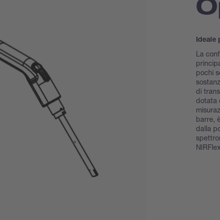
O
Ideale 
La conf
princip
pochi s
sostanze
di tran
dotata d
misuraz
barre, 
dalla p
spettro
NIRFlex