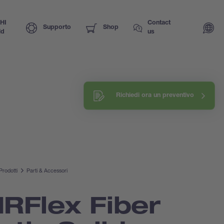
HI
Contact
Supporto
Shop
ld
us
Richiedi ora un preventivo
Prodotti
Parti & Accessori
IRFlex Fiber