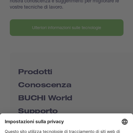
nostra conoscenza e suggerimenti per migliorare le
vostre tecniche di lavoro.
Ulteriori informazioni sulle tecnologie
Prodotti
Conoscenza
BUCHI World
Supporto
Shop