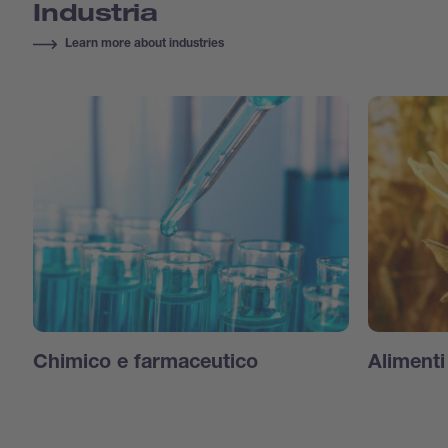
Industria
Learn more about industries
Chimico e farmaceutico
Aliment