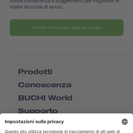
nostra conoscenza e suggerimenti per migliorare le
vostre tecniche di lavoro.
Ulteriori informazioni sulle tecnologie
Prodotti
Conoscenza
BUCHI World
Supporto
Shop