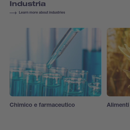
Industria
Learn more about industries
Chimico e farmaceutico
Aliment