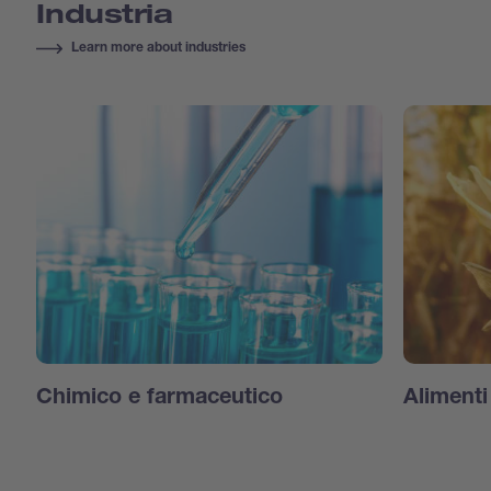
Industria
Learn more about industries
Chimico e farmaceutico
Aliment