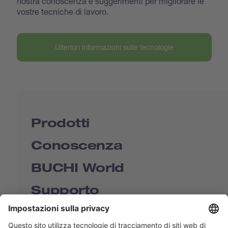
nostra conoscenza e suggerimenti per migliorare le
vostre tecniche di lavoro.
Ulteriori informazioni sulle tecnologie
Prodotti
Conoscenza
BUCHI World
Supporto
Shop