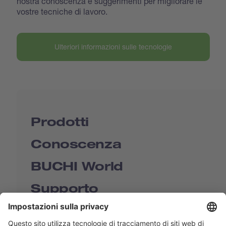
nostra conoscenza e suggerimenti per migliorare le
vostre tecniche di lavoro.
Ulteriori informazioni sulle tecnologie
Prodotti
Conoscenza
BUCHI World
Supporto
Shop