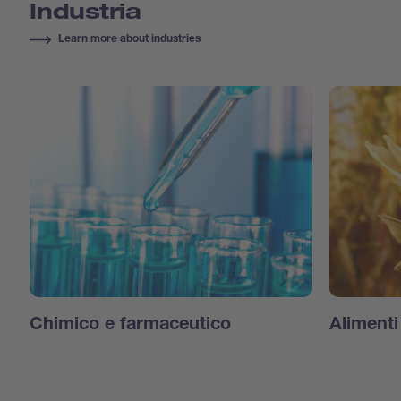
Industria
Learn more about industries
Chimico e farmaceutico
Aliment