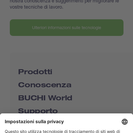
nostra conoscenza e suggerimenti per migliorare le
vostre tecniche di lavoro.
Ulteriori informazioni sulle tecnologie
Prodotti
Conoscenza
BUCHI World
Supporto
Shop