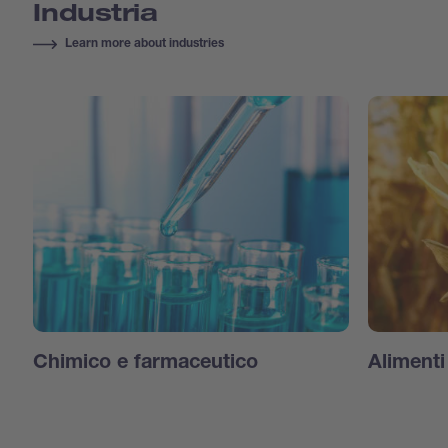
Industria
Learn more about industries
Chimico e farmaceutico
Aliment