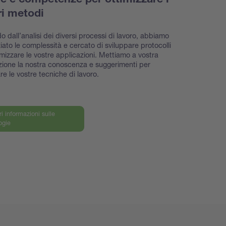
ie e competenze per ottimizzare i
ri metodi
o dall’analisi dei diversi processi di lavoro, abbiamo
iato le complessità e cercato di sviluppare protocolli
imizzare le vostre applicazioni. Mettiamo a vostra
zione la nostra conoscenza e suggerimenti per
are le vostre tecniche di lavoro.
ri informazioni sulle
ogie