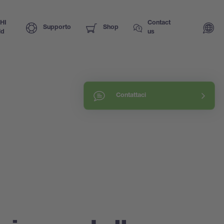
HI
Contact
Supporto
Shop
ld
us
Contattaci