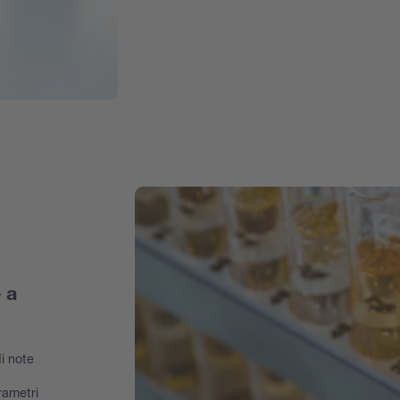
 a
i note
rametri