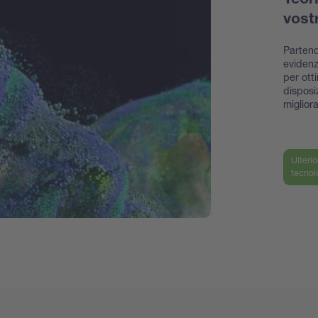
Teor
vost
Partend
evidenz
per ott
disposi
miglior
Ulterio
tecnol