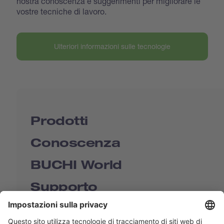
nostra conoscenza e suggerimenti per migliorare le
vostre tecniche di lavoro.
Ulteriori informazioni sulle tecnologie
Prodotti
Conoscenza
BUCHI World
Supporto
Shop