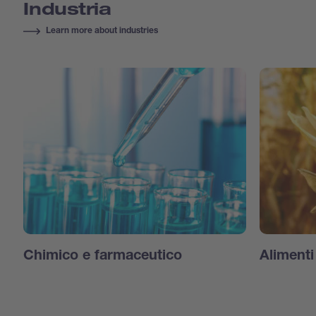
Industria
Learn more about industries
Chimico e farmaceutico
Aliment