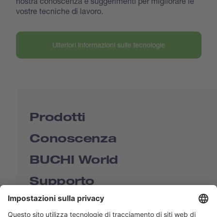
nostra conoscenza e suggerimenti per migliorare le
vostre tecniche di lavoro.
Ulteriori informazioni sulle tecnologie
Prodotti
Conoscenza
BUCHI World
Supporto
Shop