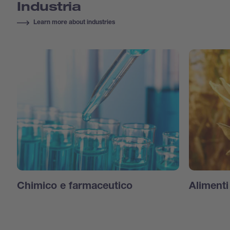
Industria
Learn more about industries
Chimico e farmaceutico
Aliment