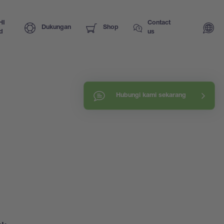
HI
Contact
Dukungan
Shop
d
us
Hubungi kami sekarang