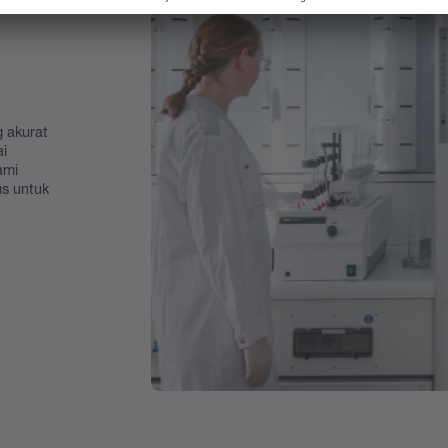
 akurat
i
ami
us untuk