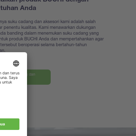
aikan produk BUCHI dengan
utuhan Anda
nya suku cadang dan aksesori kami adalah salah
tur penentu kualitas. Kami menawarkan dukungan
iada banding dalam menemukan suku cadang yang
untuk produk BUCHI Anda dan mempertahankan agar
tersebut beroperasi selama bertahun-tahun
an.
an suku cadang dan
ri kami