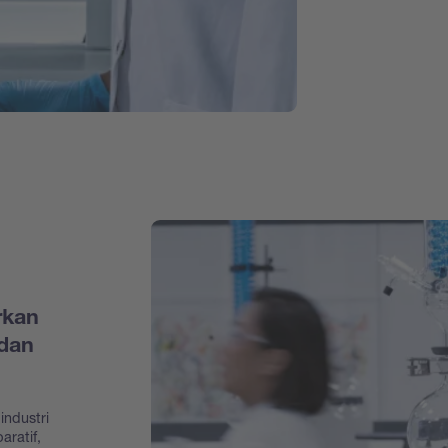
rkan
dan
industri
aratif,