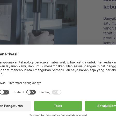
Sesu
keb
Banyak
satu fi
yang t
tepat 
produk 
kemudi
Temuk
akseso