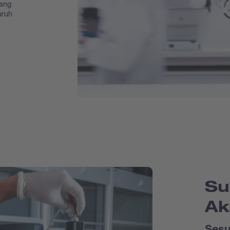
yang
uruh
Su
Ak