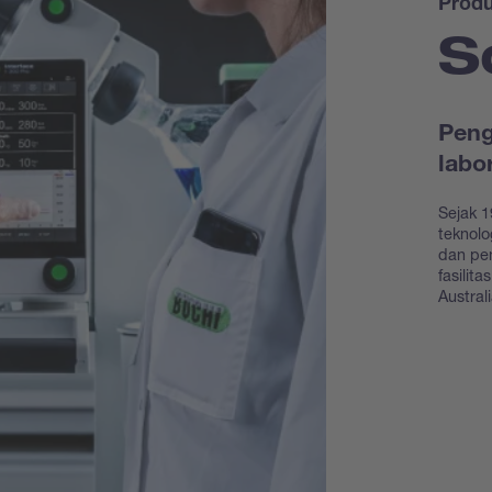
Prod
S
Peng
labo
Sejak 1
teknolo
dan pe
fasilit
Austral