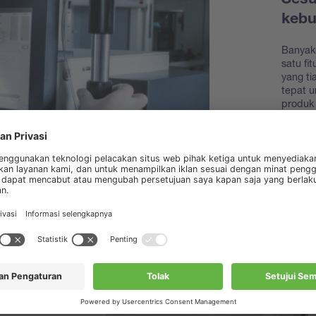
Sesu
keb
Banyak
satu fi
yang t
tepat 
produk 
kemudi
Temuk
akseso