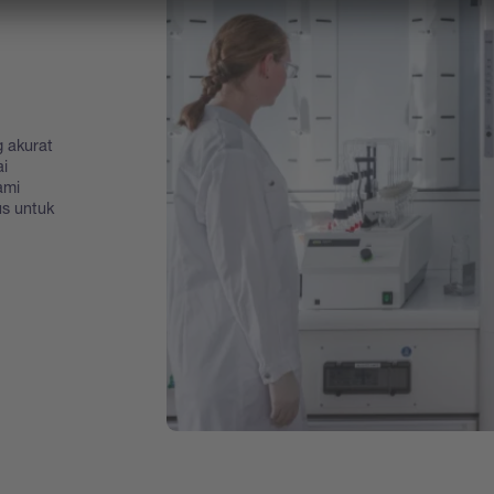
 akurat
i
ami
us untuk