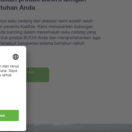
aikan produk BUCHI dengan
utuhan Anda
nya suku cadang dan aksesori kami adalah salah
tur penentu kualitas. Kami menawarkan dukungan
iada banding dalam menemukan suku cadang yang
untuk produk BUCHI Anda dan mempertahankan agar
tersebut beroperasi selama bertahun-tahun
an.
an suku cadang dan
ri kami