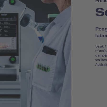
Prod
S
Peng
labo
Sejak 1
teknolo
dan pe
fasilit
Austral