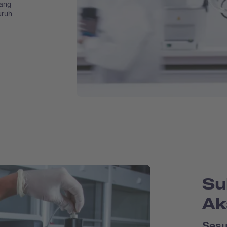
yang
uruh
Su
Ak