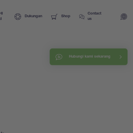
HI
Contact
Dukungan
Shop
d
us
Hubungi kami sekarang