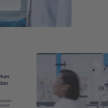
rkan
dan
industri
aratif,