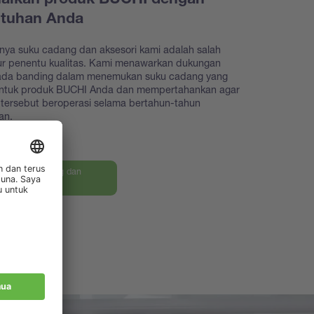
aikan produk BUCHI dengan
utuhan Anda
nya suku cadang dan aksesori kami adalah salah
tur penentu kualitas. Kami menawarkan dukungan
iada banding dalam menemukan suku cadang yang
untuk produk BUCHI Anda dan mempertahankan agar
tersebut beroperasi selama bertahun-tahun
an.
an suku cadang dan
ri kami