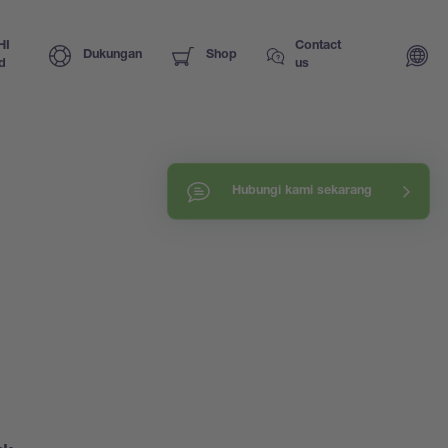
HI
Contact
Dukungan
Shop
d
us
Hubungi kami sekarang