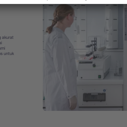
 akurat
i
ami
us untuk