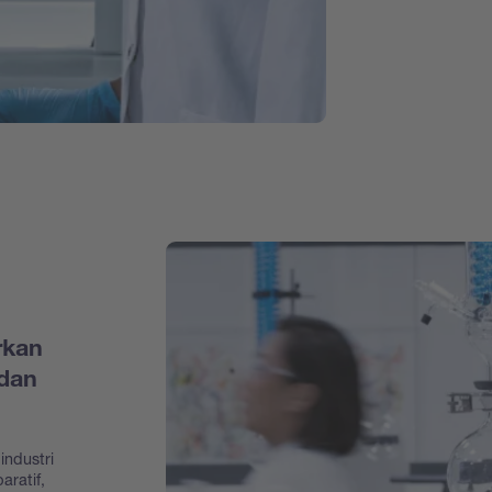
rkan
dan
industri
aratif,