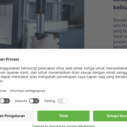
Sesu
keb
Banyak
satu fi
yang t
tepat 
produk 
kemudi
Temuk
akseso