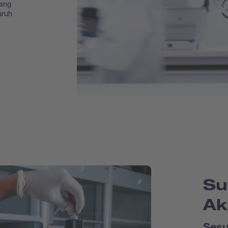
yang
uruh
Su
Ak