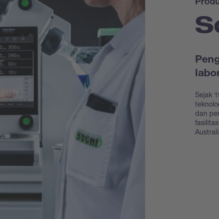
Prod
S
Peng
labo
Sejak 1
teknolo
dan pe
fasilit
Austral