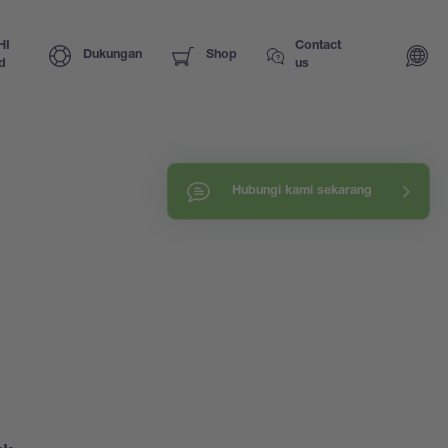
HI
Contact
Dukungan
Shop
d
us
Hubungi kami sekarang