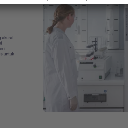
 akurat
i
ami
us untuk