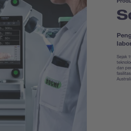
Prod
S
Peng
labo
Sejak 1
teknolo
dan pe
fasilit
Austral