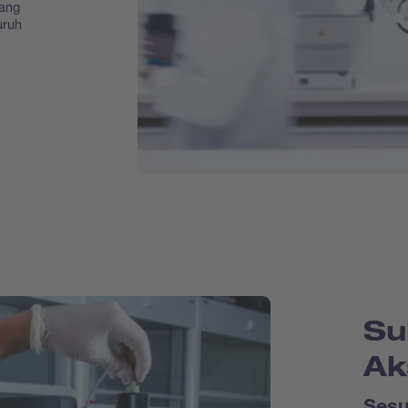
yang
uruh
Su
Ak