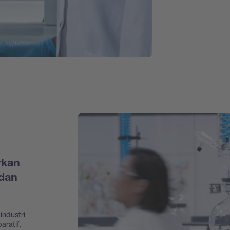
rkan
dan
industri
aratif,