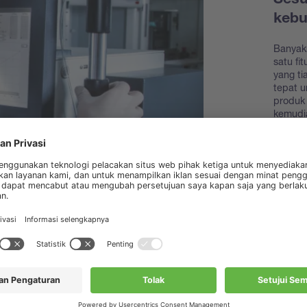
Sesu
keb
Banyak
satu fi
yang t
tepat 
produk 
kemudi
Temuk
akseso