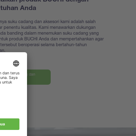
aikan produk BUCHI dengan
utuhan Anda
nya suku cadang dan aksesori kami adalah salah
tur penentu kualitas. Kami menawarkan dukungan
iada banding dalam menemukan suku cadang yang
untuk produk BUCHI Anda dan mempertahankan agar
tersebut beroperasi selama bertahun-tahun
an.
an suku cadang dan
ri kami