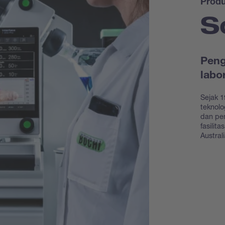
Prod
S
Peng
labo
Sejak 1
teknolo
dan pe
fasilit
Austral