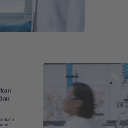
rkan
dan
industri
aratif,