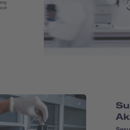
yang
uruh
Su
Ak