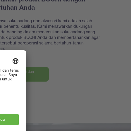
aikan produk BUCHI dengan
utuhan Anda
nya suku cadang dan aksesori kami adalah salah
tur penentu kualitas. Kami menawarkan dukungan
iada banding dalam menemukan suku cadang yang
untuk produk BUCHI Anda dan mempertahankan agar
tersebut beroperasi selama bertahun-tahun
an.
an suku cadang dan
ri kami