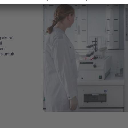
 akurat
i
ami
us untuk