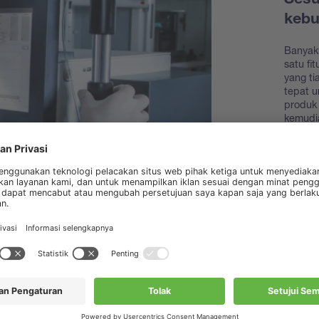
Sesu
keb
Banyak
satu fi
yang t
tepat 
produk 
kemudi
Temuk
akseso