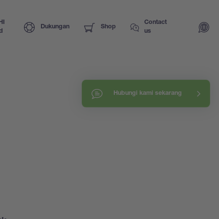
HI
Contact
Dukungan
Shop
d
us
Hubungi kami sekarang