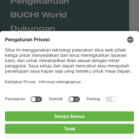
Pengetahuan
BUCHI World
Dukungan
Shop
Contact us
Tautan Langsung
BUCHI Worldwide
Kontak
Kesan
Privacy Policy
Blogs