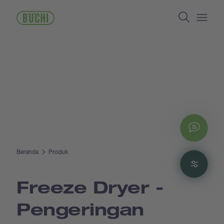
Lompat
Search
ke
isi
Open/
utama
Chat
Beranda
Produk
Filte
Freeze Dryer -
Pengeringan